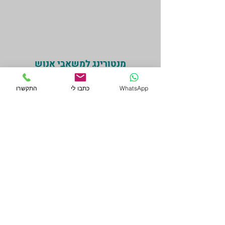
מנטורינג למשאבי אנוש
תהליך תומך למנהלות משאבי אנוש
WhatsApp
כתבו לי
התקשרו
אשר נמצאות בתחילת דרכן
המקצועית, בעת מעבר או שינוי
תפקיד או ארגון.