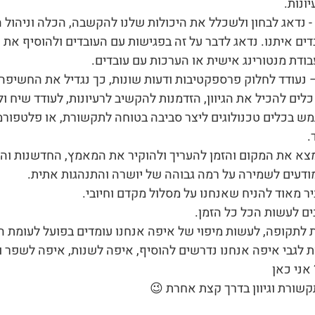
ונות.
ת - נדאג לבחון ולשכלל את היכולות שלנו להקשבה, הכלה וניהול 
ים איתנו. נדאג לדבר על זה בפגישות עם העובדים ולהוסיף את
בודת מנטורינג אישית או הערכות עם עובדים.
 – נעודד לחלוק פרספקטיבות ודעות שונות, כך נגדיל את החשיפה 
 כלים להכיל את הגיוון, הזדמנות להקשיב לרעיונות, לעודד שיח ו
בכלים טכנולוגים ליצר סביבה בטוחה לתקשורת, או פלטפורמות
.
נמצא את המקום והזמן להעריך ולהוקיר את המאמץ, החדשנות והתנ
 מודעים לשמירה על רמה גבוהה של יושרה והתנהגות אתית.
ר מאוד להניח שאנחנו על מסלול מקדם וחיובי.
ם לעשות הכל כל הזמן.
 לתקופה, לעשות מיפוי של איפה אנחנו עומדים בפועל לעומת ה
 לגבי איפה אנחנו נדרשים להוסיף, איפה לשנות, איפה לשפר 
אני כאן
ורת וגיוון בדרך קצת אחרת 😉