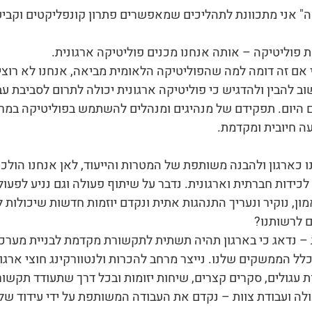
ה" אני מתכוונת לתהליכים שמאפשרים פתרון קונפליקטים וקבי
ת פוליטיקה – אותה אנחנו מכנים פוליטיקה ארגונית.
כי אם זה דומה למה שהפוליטיקה הלאומית מביאה, אנחנו לא רוצ
ב להבין ולהדגיש כי פוליטיקה ארגונית יכולה לתרום לסביבת עב
 היום. תפקידם של מנהיגים ומנהלים להשתמש בפוליטיקה במרח
 חיובית ומקדמת.
ו כארגון ולהבנה משותפת של המטרות והייעוד, לאן אנחנו הולכ
 לכידות חברתית וארגונית. נדבר על שיתוף פעולה וגם נניע לפעולה
מון, נוקיר ונעריך התנהגות אתית ונקדם יוזמות חדשות שיכולות ל
 לרשותנו?
ינג – נדאג כי בארגון תהיה תשתית לתקשורת מקדמת לבניית מערכו
ל הממשקים שלנו. נייצר מרחב להכרות ולנטוורקינג חוצי ארגון 
 עגולים, סקרים קצרים, שיחות יזומות ובכל דרך שתעודד תקשו
עולה ועבודת צוות – נקדם את העבודה המשותפת על ידי עידוד של