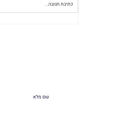
כתיבת תגובה...
שותפות, מערכות יחסים וחברה
עסקית
אשמח ל