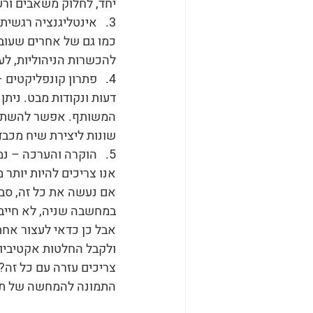
יחד, לחלוק משאבים ורעי
3.   אינטליגנציה רגשי
כמו גם של אחרים שעובד
להכשרות הניהוליות, לע
4.   פתרון קונפליקטים
דעות ונקודות מבט. ניתן
המשותף. אפשר להשתמש 
שונות ליצירת שיח מכבד
5.   הוקרה והערכה – 
אנו צריכים להיות יותר
אם נעשה את כל זה, סבי
במחשבה שניה, לא חייבי
אבל כן כדאי לעצור אחת
ולקבל החלטות אקטיביות
צריכים עזרה עם כל זה? 
התמונה להמחשה של תקש