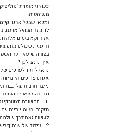
כשאני אומרת "פוליטיק
משותפות.
ומכאן שבכל ארגון קיימ
לרוב זה מבהיל אותנו, 
אז דווקא בימים אלה חשו
ודינמית שכולנו מחפשים
בצורה שתהיה לה השפעה
איך נדאג לכך?
נדאג לחזור לערכים שלנ
אנחנו צריכים היום יותר
נייצר תרבות של כבוד וא
מהם המשאבים העומדים
 1.   תקשורת ונטוורק
חזקות ומשמעותיות עם כל
לעשות זאת דרך שולחנות
2.   עידוד של שיתוף פ